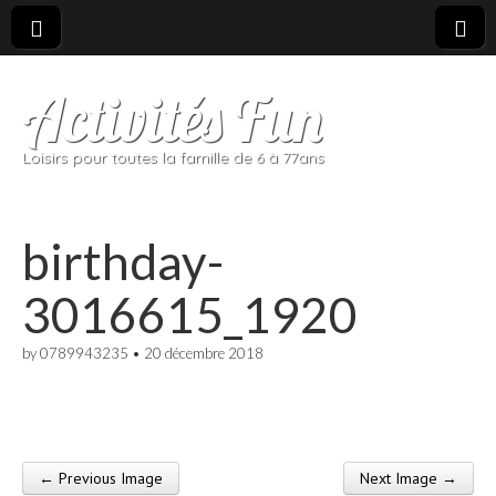
Activités Fun
Loisirs pour toutes la famille de 6 à 77ans
birthday-
3016615_1920
by
0789943235
•
20 décembre 2018
← Previous Image
Next Image →